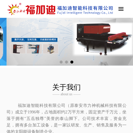
关于我们
—— about us ——
福加迪智能科技有限公司（原泰安市力神机械科技有限公
司）成立于1996年，占地面积约2万平方米，固定资产千万元，坐
落于拥有“五岳独尊”美誉的泰山脚下。公司技术丰富，资金充
足，拥有多台加工设备，是一家以研发、生产、销售及服务为一
体的太阳能设备制造企业。